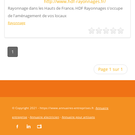
http://www.hdf-rayonnages.fr/
Rayonnage dans les Hauts de France, HDF Rayonnages s'occupe
de l'aménagement de vos locaux
Rayonnage
1
Page 1 sur 1
© Copyright 2021 - https://www.annuaires-entreprises.fr.
Annuaire
entreprise
-
Annuaire electricien
-
Annuaire pour artisans