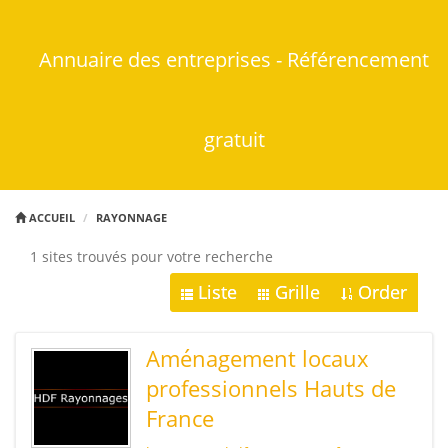
Annuaire des entreprises - Référencement
gratuit
ACCUEIL
RAYONNAGE
1 sites trouvés pour votre recherche
Liste
Grille
Order
Aménagement locaux
professionnels Hauts de
France