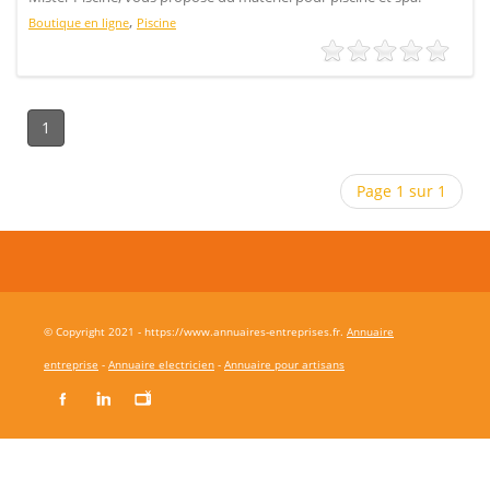
,
Boutique en ligne
Piscine
1
Page 1 sur 1
© Copyright 2021 - https://www.annuaires-entreprises.fr.
Annuaire
entreprise
-
Annuaire electricien
-
Annuaire pour artisans