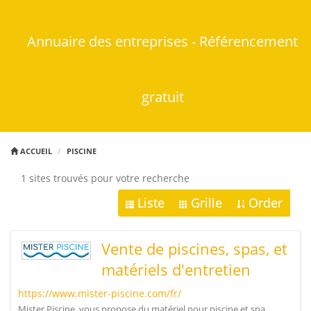
Annuaire des entreprises - Référencement
gratuit
ACCUEIL
PISCINE
1 sites trouvés pour votre recherche
Liste
Grille
Order
Vente de piscines, spas, et
matériels d'entretien
https://www.mister-piscine.com/fr/
Mister Piscine, vous propose du matériel pour piscine et spa.