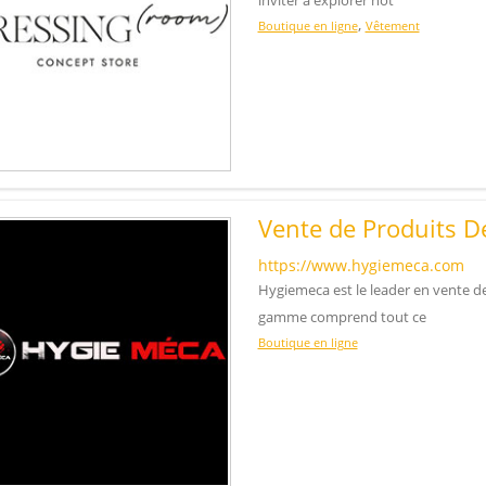
inviter à explorer not
,
Boutique en ligne
Vêtement
Vente de Produits De
https://www.hygiemeca.com
Hygiemeca est le leader en vente d
gamme comprend tout ce
Boutique en ligne