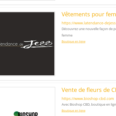
Vêtements pour fem
https://www.latendance-dejes
Découvrez une nouvelle façon de por
femme
Boutique en ligne
Vente de fleurs de C
https://www.bioshop-cbd.com
Avec Bioshop CBD, boutique en ligne
Boutique en ligne