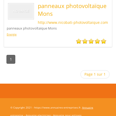
panneaux photovoltaïque
Mons
http://www.nicobati-photovoltaique.com
panneaux photovoltaïque Mons
Energie
1
Page 1 sur 1
© Copyright 2021 - https://www.annuaires-entreprises.fr.
Annuaire
entreprise
-
Annuaire electricien
-
Annuaire pour artisans