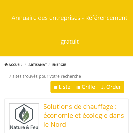
Annuaire des entreprises - Référencement
gratuit
ACCUEIL
ARTISANAT
ENERGIE
7 sites trouvés pour votre recherche
Liste
Grille
Order
Solutions de chauffage :
économie et écologie dans
le Nord