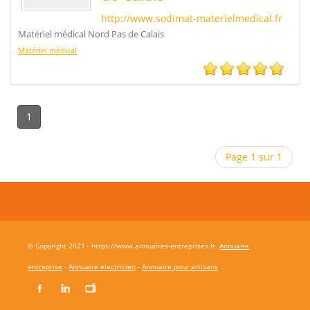
http://www.sodimat-materielmedical.fr
Matériel médical Nord Pas de Calais
Matériel médical
1
Page 1 sur 1
© Copyright 2021 - https://www.annuaires-entreprises.fr.
Annuaire
entreprise
-
Annuaire electricien
-
Annuaire pour artisans