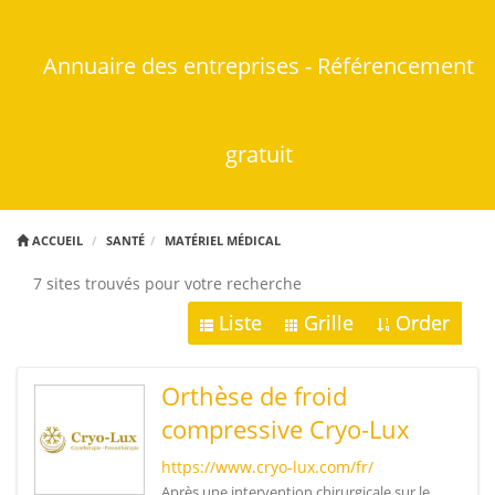
Annuaire des entreprises - Référencement
gratuit
ACCUEIL
SANTÉ
MATÉRIEL MÉDICAL
7 sites trouvés pour votre recherche
Liste
Grille
Order
Orthèse de froid
compressive Cryo-Lux
https://www.cryo-lux.com/fr/
Après une intervention chirurgicale sur le