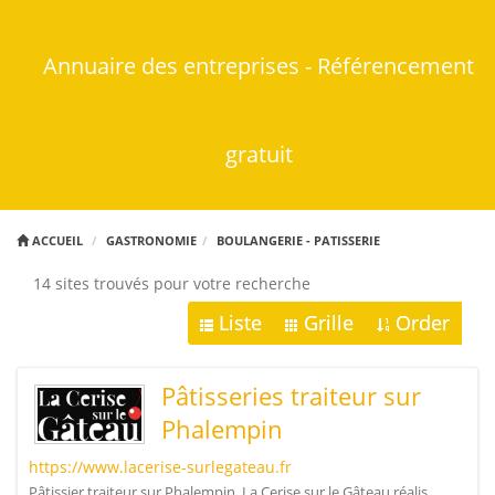
Annuaire des entreprises - Référencement
gratuit
ACCUEIL
GASTRONOMIE
BOULANGERIE - PATISSERIE
14 sites trouvés pour votre recherche
Liste
Grille
Order
Pâtisseries traiteur sur
Phalempin
https://www.lacerise-surlegateau.fr
Pâtissier traiteur sur Phalempin, La Cerise sur le Gâteau réalis