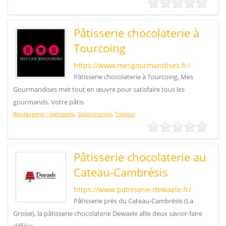
Pâtisserie chocolaterie à
Tourcoing
https://www.mesgourmandises.fr/
Pâtisserie chocolaterie à Tourcoing, Mes
Gourmandises met tout en œuvre pour satisfaire tous les
gourmands. Votre pâtis
,
,
Boulangerie - patisserie
Gastronomie
Traiteur
Pâtisserie chocolaterie au
Cateau-Cambrésis
https://www.patisserie-dewaele.fr/
Pâtisserie près du Cateau-Cambrésis (La
Groise), la pâtisserie chocolaterie Dewaele allie deux savoir-faire