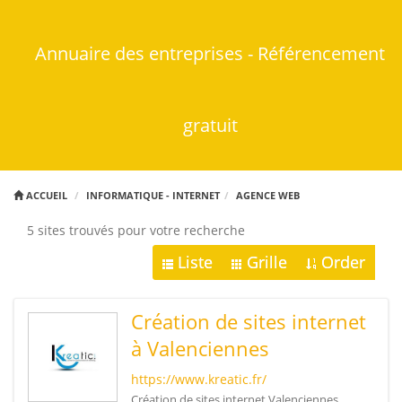
Annuaire des entreprises - Référencement
gratuit
ACCUEIL
INFORMATIQUE - INTERNET
AGENCE WEB
5 sites trouvés pour votre recherche
Liste
Grille
Order
Création de sites internet
à Valenciennes
https://www.kreatic.fr/
Création de sites internet Valenciennes,