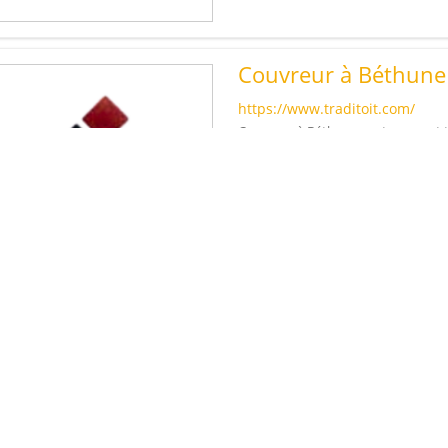
Couvreur à Béthune
https://www.traditoit.com/
Couvreur à Béthune : votre expert t
environs, notre entreprise Traditoit
Couvreur - zingueur
Rénovation de mais
https://www.agencederenovat
Rénovation de maison à Cambrai L’