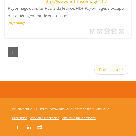
http://www.hdf-rayonnages.fr/
Rayonnage dans les Hauts de France, HDF Rayonnages s'occupe
de l'aménagement de vos locaux
Rayonnage
1
Page 1 sur 1
© Copyright 2021 - https://www.annuaires-entreprises.fr.
Annuaire
entreprise
-
Annuaire electricien
-
Annuaire pour artisans