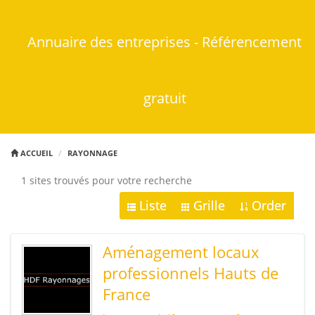
Annuaire des entreprises - Référencement
gratuit
ACCUEIL
RAYONNAGE
1 sites trouvés pour votre recherche
Liste
Grille
Order
Aménagement locaux
professionnels Hauts de
France