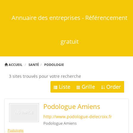
Annuaire des entreprises - Référencement
gratuit
ACCUEIL
SANTÉ
PODOLOGIE
3 sites trouvés pour votre recherche
Liste
Grille
Order
Podologue Amiens
http://www.podologue-delecroix.fr
Podologue Amiens
Podologie