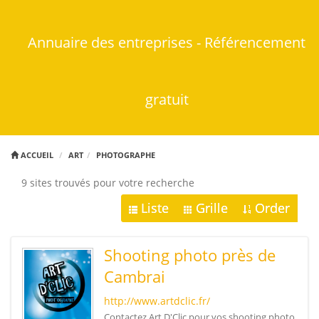
Annuaire des entreprises - Référencement
gratuit
ACCUEIL
ART
PHOTOGRAPHE
9 sites trouvés pour votre recherche
Liste
Grille
Order
Shooting photo près de
Cambrai
http://www.artdclic.fr/
Contactez Art D'Clic pour vos shooting photo