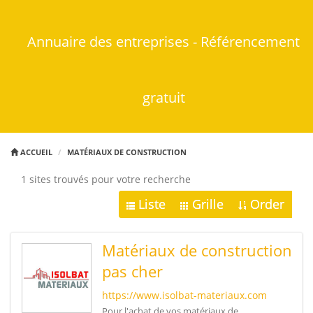
Annuaire des entreprises - Référencement
gratuit
ACCUEIL
MATÉRIAUX DE CONSTRUCTION
1 sites trouvés pour votre recherche
Liste
Grille
Order
Matériaux de construction
pas cher
https://www.isolbat-materiaux.com
Pour l'achat de vos matériaux de