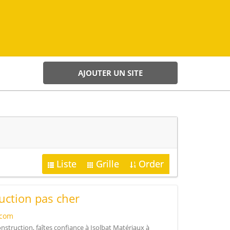
AJOUTER UN SITE
Liste
Grille
Order
uction pas cher
.com
nstruction, faîtes confiance à Isolbat Matériaux à