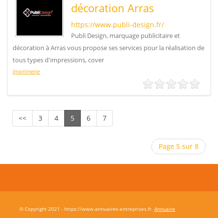
décoration Arras
https://www.publi-design.fr/
Publi Design, marquage publicitaire et
décoration à Arras vous propose ses services pour la réalisation de
tous types d'impressions, cover
Imprimerie
<<
3
4
5
6
7
Page 5 sur 8
© Copyright 2021 - https://www.annuaires-entreprises.fr.
Annuaire