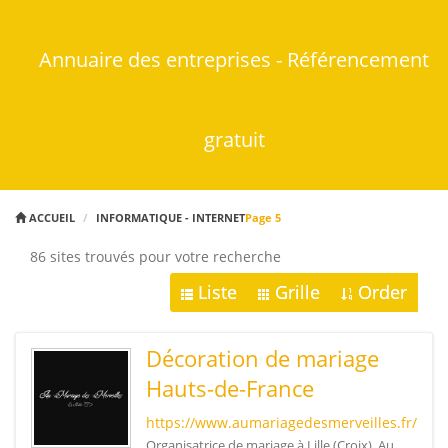
Annuaire des entreprises - Référencement
gratuit
ACCUEIL
INFORMATIQUE - INTERNET
Page 5
86 sites trouvés pour votre recherche
Liste
Grille
Order
Décoration de mariage
Hauts-de-France
https://www.aumariagedesmerveilles.fr/
Organisatrice de mariage à Lille (Croix), Au