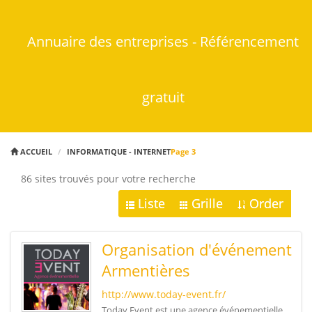
Annuaire des entreprises - Référencement
gratuit
ACCUEIL
INFORMATIQUE - INTERNET
Page 3
86 sites trouvés pour votre recherche
Liste
Grille
Order
Organisation d'événement
Armentières
http://www.today-event.fr/
Today Event est une agence événementielle