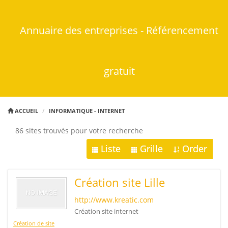
Annuaire des entreprises - Référencement
gratuit
ACCUEIL
INFORMATIQUE - INTERNET
86 sites trouvés pour votre recherche
Liste
Grille
Order
Création site Lille
http://www.kreatic.com
Création site internet
Création de site