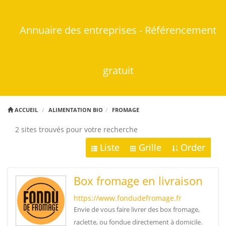
Annuaire des entreprises - Référencement
gratuit
ACCUEIL
ALIMENTATION BIO
FROMAGE
2 sites trouvés pour votre recherche
Liste
Grille
Order
Box fromage en livraison
https://www.fondudefromage.fr
Envie de vous faire livrer des box fromage,
raclette, ou fondue directement à domicile.