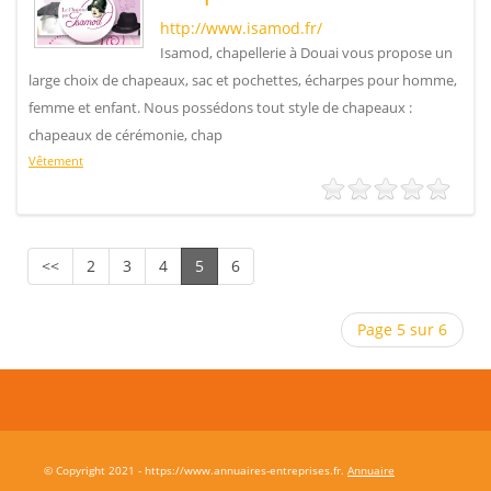
http://www.isamod.fr/
Isamod, chapellerie à Douai vous propose un
large choix de chapeaux, sac et pochettes, écharpes pour homme,
femme et enfant. Nous possédons tout style de chapeaux :
chapeaux de cérémonie, chap
Vêtement
<<
2
3
4
5
6
Page 5 sur 6
© Copyright 2021 - https://www.annuaires-entreprises.fr.
Annuaire