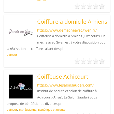
Coiffure à domicile Amiens
https://www.demecheavecgwen.fr/
Coiffeuse à domicile à Amiens (Flixecourt), De
mèche avec Gwen est à votre disposition pour
la réalisation de coiffures allant des pl
Coiffeur
Coiffeuse Achicourt
https://www.lesalonsaudari.com/
Institut de beauté et salon de coiffure à
Achicourt (Arras), Le Salon Saudari vous
propose de bénéficier de diverses pr
,
,
Coiffeur
Esthéticienne
Esthétique et beauté