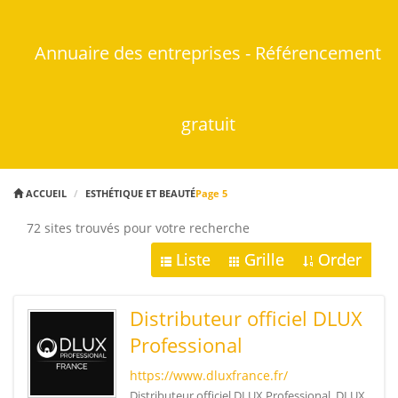
Annuaire des entreprises - Référencement
gratuit
ACCUEIL
ESTHÉTIQUE ET BEAUTÉ
Page 5
72 sites trouvés pour votre recherche
Liste
Grille
Order
Distributeur officiel DLUX
Professional
https://www.dluxfrance.fr/
Distributeur officiel DLUX Professional, DLUX