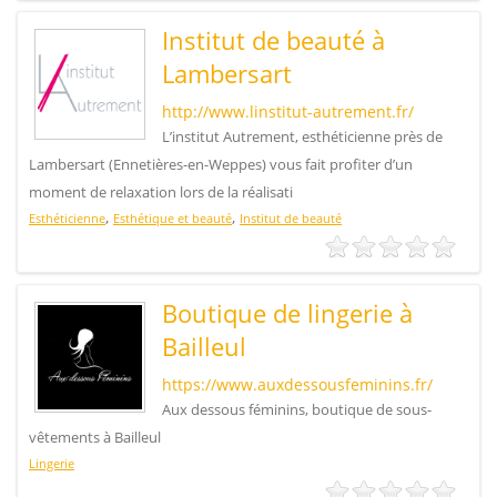
Institut de beauté à
Lambersart
http://www.linstitut-autrement.fr/
L’institut Autrement, esthéticienne près de
Lambersart (Ennetières-en-Weppes) vous fait profiter d’un
moment de relaxation lors de la réalisati
,
,
Esthéticienne
Esthétique et beauté
Institut de beauté
Boutique de lingerie à
Bailleul
https://www.auxdessousfeminins.fr/
Aux dessous féminins, boutique de sous-
vêtements à Bailleul
Lingerie