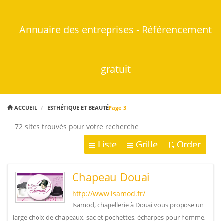
Annuaire des entreprises - Référencement
gratuit
ACCUEIL
ESTHÉTIQUE ET BEAUTÉ
Page 3
72 sites trouvés pour votre recherche
Liste
Grille
Order
Chapeau Douai
http://www.isamod.fr/
Isamod, chapellerie à Douai vous propose un
large choix de chapeaux, sac et pochettes, écharpes pour homme,