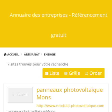
Annuaire des entreprises - Référencement
gratuit
ACCUEIL
ARTISANAT
ENERGIE
7 sites trouvés pour votre recherche
Liste
Grille
Order
panneaux photovoltaïque
Mons
http://www.nicobati-photovoltaique.com
panneaux photovoltaïque Mons