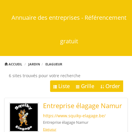
Annuaire des entreprises - Référencement
gratuit
ACCUEIL
JARDIN
ELAGUEUR
6 sites trouvés pour votre recherche
Liste
Grille
Order
Entreprise élagage Namur
https://www.squiky-elagage.be/
Entreprise élagage Namur
Elagueur