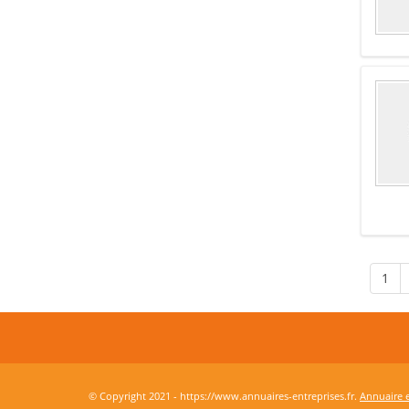
1
© Copyright 2021 - https://www.annuaires-entreprises.fr.
Annuaire e