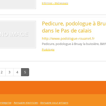
Infirmier - thérapeute
Pedicure, podologue à Bru
dans le Pas de calais
http://www.podologue-rouanet.fr
Pedicure, podologue à Bruay la buissière, Béth
Podologie
2
3
4
5
ntreprise
-
Annuaire electricien
-
Annuaire pour artisans