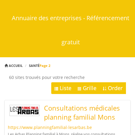
Annuaire des entreprises - Référencement
gratuit
ACCUEIL
SANTÉ
Page 2
60 sites trouvés pour votre recherche
Liste
Grille
Order
Consultations médicales
planning familial Mons
https://www.planningfamilial-lesarbas.be
Les Arbas Planning familial à Mons, réalise vos consultations