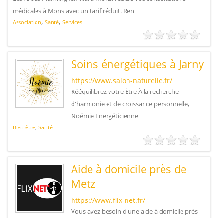
médicales à Mons avec un tarif réduit. Ren
,
,
Association
Santé
Services
Soins énergétiques à Jarny
https://www.salon-naturelle.fr/
Rééquilibrez votre Être À la recherche
d'harmonie et de croissance personnelle,
Noémie Energéticienne
,
Bien être
Santé
Aide à domicile près de
Metz
https://www.flix-net.fr/
Vous avez besoin d'une aide à domicile près