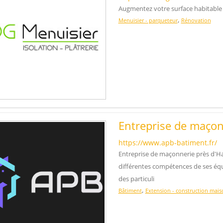
Augmentez votre surface habitable 
,
Menuisier - parqueteur
Rénovation
Entreprise de maço
https://www.apb-batiment.fr/
Entreprise de maçonnerie près d'Haz
différentes compétences de ses équi
des particuli
,
Bâtiment
Extension - construction mais