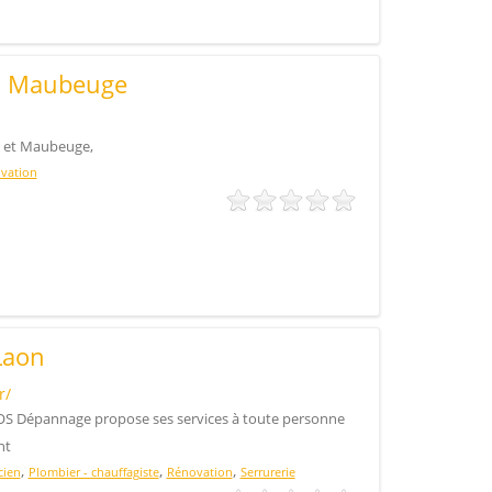
on Maubeuge
s et Maubeuge,
vation
Laon
r/
OS Dépannage propose ses services à toute personne
nt
,
,
,
cien
Plombier - chauffagiste
Rénovation
Serrurerie