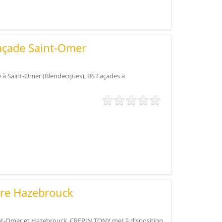
açade Saint-Omer
e à Saint-Omer (Blendecques), BS Façades a
ure Hazebrouck
int-Omer et Hazebrouck, CREPIN TONY met à disposition