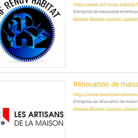
https://www.mf-renov-habitat.f
Entreprise de menuiserie extérieur
,
,
Artisanat
Bâtiment
Couvreur - zingueur
Rénovation de maiso
https://www.lesartisansdelamai
Entreprise de rénovation de maiso
,
,
Artisanat
Bâtiment
Couvreur - zingueur