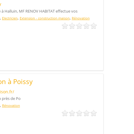
r
e à Halluin, MF RENOV HABITAT effectue vos
,
,
,
Electricien
Extension - construction maison
Rénovation
n à Poissy
son.fr/
n près de Po
,
Rénovation