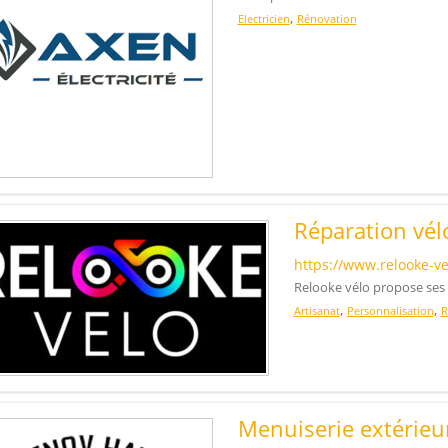
,
Electricien
Rénovation
Réparation vél
https://www.relooke-ve
Relooke vélo propose ses 
,
,
Artisanat
Personnalisation
R
Menuiserie extérieu