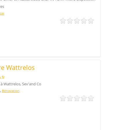
pes
ion
re Wattrelos
.fr
 à Wattrelos, Sev'and Co
,
Rénovation