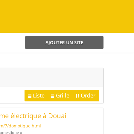
AJOUTER UN SITE
Liste
Grille
Order
me électrique à Douai
com/7/domotique.html
 domestique p