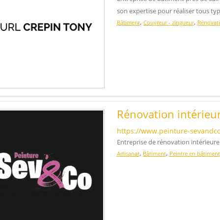
son expertise pour réaliser tous ty
,
,
Bâtiment
Couvreur - zingueur
Rénovat
Rénovation intérieu
https://www.peinture-sevandco
Entreprise de rénovation intérieure
,
,
Artisanat
Bâtiment
Peintre en bâtiment