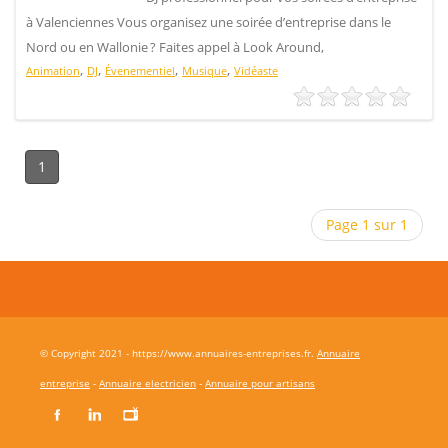
à Valenciennes Vous organisez une soirée d’entreprise dans le
Nord ou en Wallonie ? Faites appel à Look Around,
,
,
,
,
Animation
DJ
Évenementiel
Musique
Vidéaste
1
Page 1 sur 1
© Copyright 2021 - https://www.annuaires-entreprises.fr.
Annuaire
entreprise
-
Annuaire electricien
-
Annuaire pour artisans