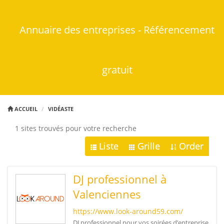
Annuaire des entreprises - Référencement
gratuit
ACCUEIL
VIDÉASTE
1 sites trouvés pour votre recherche
Liste
Grille
Order
DJ professionnel à
Valenciennes
https://www.look-around59.com/
DJ professionnel pour vos soirées d’entreprise