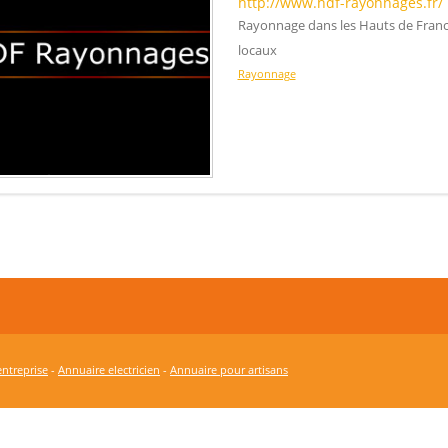
http://www.hdf-rayonnages.fr/
Rayonnage dans les Hauts de Fran
locaux
Rayonnage
ntreprise
-
Annuaire electricien
-
Annuaire pour artisans