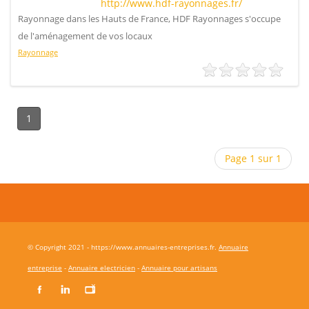
http://www.hdf-rayonnages.fr/
Rayonnage dans les Hauts de France, HDF Rayonnages s'occupe
de l'aménagement de vos locaux
Rayonnage
1
Page 1 sur 1
© Copyright 2021 - https://www.annuaires-entreprises.fr.
Annuaire
entreprise
-
Annuaire electricien
-
Annuaire pour artisans