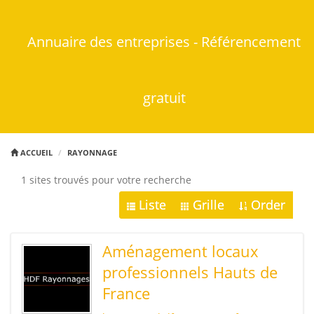
Annuaire des entreprises - Référencement
gratuit
ACCUEIL
RAYONNAGE
1 sites trouvés pour votre recherche
Liste
Grille
Order
Aménagement locaux
professionnels Hauts de
France