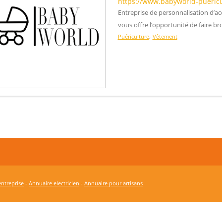
https://www.babyworld-puericul
Entreprise de personnalisation d’a
vous offre l’opportunité de faire b
,
Puériculture
Vêtement
ntreprise
-
Annuaire electricien
-
Annuaire pour artisans