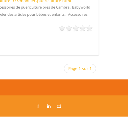
ture.fr/7/mobilier-puericulture.html
ccessoires de puériculture près de Cambrai. Babyworld
roder des articles pour bébés et enfants. Accessoires
Page 1 sur 1