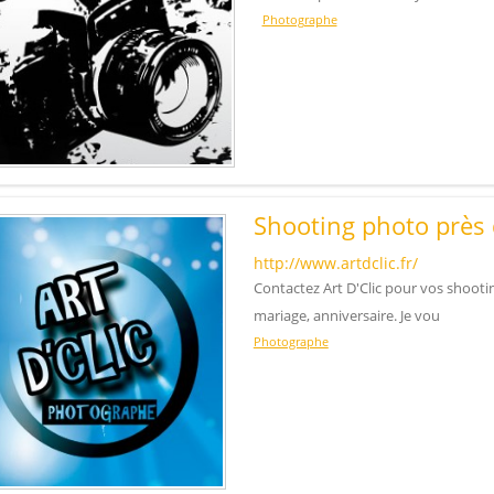
Photographe
Shooting photo près
http://www.artdclic.fr/
Contactez Art D'Clic pour vos shooti
mariage, anniversaire. Je vou
Photographe