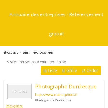
Annuaire des entreprises - Référencement
gratuit
ACCUEIL
ART
PHOTOGRAPHE
9 sites trouvés pour votre recherche
Liste
Grille
Order
Photographe Dunkerque
http://www.manu-photo.fr
Photographe Dunkerque
Photographe