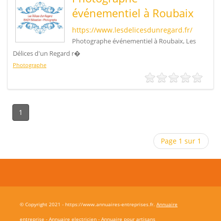
événementiel à Roubaix
https://www.lesdelicesdunregard.fr/
Photographe événementiel à Roubaix, Les
Délices d'un Regard r�
Photographe
1
Page 1 sur 1
© Copyright 2021 - https://www.annuaires-entreprises.fr.
Annuaire
entreprise
-
Annuaire electricien
-
Annuaire pour artisans