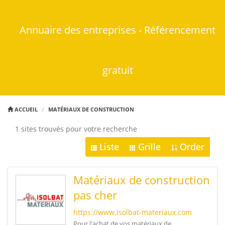
Annuaire des entreprises - Référencement
gratuit
ACCUEIL
MATÉRIAUX DE CONSTRUCTION
1 sites trouvés pour votre recherche
Liste
Grille
Order
Matériaux de construction
pas cher
https://www.isolbat-materiaux.com
Pour l'achat de vos matériaux de