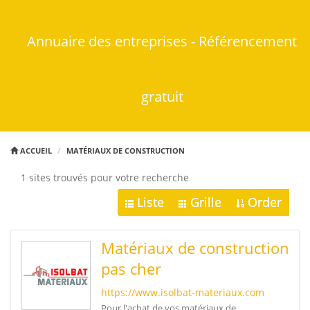
Annuaire des entreprises - Référencement
gratuit
ACCUEIL
MATÉRIAUX DE CONSTRUCTION
1 sites trouvés pour votre recherche
Liste
Grille
Order
Matériaux de construction
pas cher
https://www.isolbat-materiaux.com
Pour l'achat de vos matériaux de