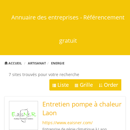
Annuaire des entreprises - Référencement
gratuit
ACCUEIL
ARTISANAT
ENERGIE
7 sites trouvés pour votre recherche
Liste
Grille
Order
Entretien pompe à chaleur
Laon
https://www.eaisner.com/
Entreprise de génie climatique à Laon,