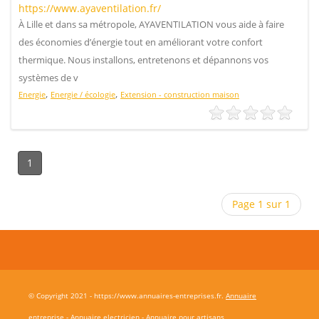
https://www.ayaventilation.fr/
À Lille et dans sa métropole, AYAVENTILATION vous aide à faire
des économies d’énergie tout en améliorant votre confort
thermique. Nous installons, entretenons et dépannons vos
systèmes de v
,
,
Energie
Energie / écologie
Extension - construction maison
1
Page 1 sur 1
© Copyright 2021 - https://www.annuaires-entreprises.fr.
Annuaire
entreprise
-
Annuaire electricien
-
Annuaire pour artisans