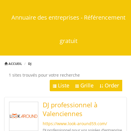
Annuaire des entreprises - Référencement
gratuit
ACCUEIL
DJ
1 sites trouvés pour votre recherche
Liste
Grille
Order
DJ professionnel à
Valenciennes
https://www.look-around59.com/
DJ professionnel pour vos soirées d’entreprise