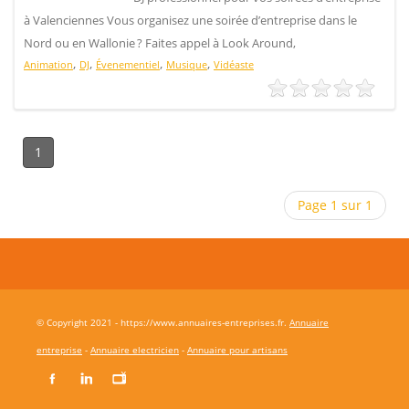
à Valenciennes Vous organisez une soirée d’entreprise dans le
Nord ou en Wallonie ? Faites appel à Look Around,
,
,
,
,
Animation
DJ
Évenementiel
Musique
Vidéaste
1
Page 1 sur 1
© Copyright 2021 - https://www.annuaires-entreprises.fr.
Annuaire
entreprise
-
Annuaire electricien
-
Annuaire pour artisans