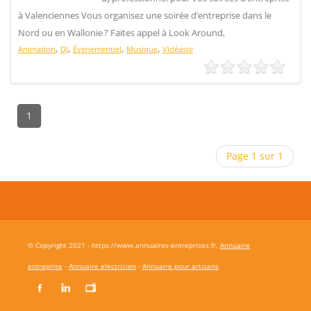
à Valenciennes Vous organisez une soirée d’entreprise dans le
Nord ou en Wallonie ? Faites appel à Look Around,
,
,
,
,
Animation
DJ
Évenementiel
Musique
Vidéaste
1
Page 1 sur 1
© Copyright 2021 - https://www.annuaires-entreprises.fr.
Annuaire
entreprise
-
Annuaire electricien
-
Annuaire pour artisans