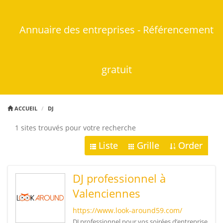
Annuaire des entreprises - Référencement
gratuit
ACCUEIL
DJ
1 sites trouvés pour votre recherche
Liste
Grille
Order
DJ professionnel à
Valenciennes
https://www.look-around59.com/
DJ professionnel pour vos soirées d’entreprise