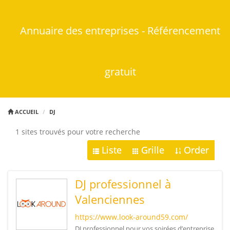
Annuaire des entreprises - Référencement
gratuit
ACCUEIL
DJ
1 sites trouvés pour votre recherche
Liste
Grille
Order
DJ professionnel à
Valenciennes
https://www.look-around59.com/
DJ professionnel pour vos soirées d’entreprise