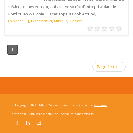
à Valenciennes Vous organisez une soirée d’entreprise dans le
Nord ou en Wallonie ? Faites appel à Look Around,
,
,
,
,
Animation
DJ
Évenementiel
Musique
Vidéaste
1
Page 1 sur 1
© Copyright 2021 - https://www.annuaires-entreprises.fr.
Annuaire
entreprise
-
Annuaire electricien
-
Annuaire pour artisans