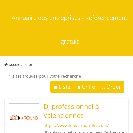
Annuaire des entreprises - Référencement
gratuit
ACCUEIL
DJ
1 sites trouvés pour votre recherche
Liste
Grille
Order
DJ professionnel à
Valenciennes
https://www.look-around59.com/
DJ professionnel pour vos soirées d’entreprise