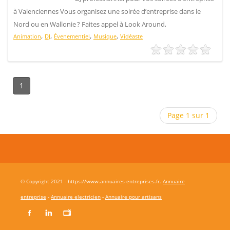
à Valenciennes Vous organisez une soirée d’entreprise dans le
Nord ou en Wallonie ? Faites appel à Look Around,
,
,
,
,
Animation
DJ
Évenementiel
Musique
Vidéaste
1
Page 1 sur 1
© Copyright 2021 - https://www.annuaires-entreprises.fr.
Annuaire
entreprise
-
Annuaire electricien
-
Annuaire pour artisans