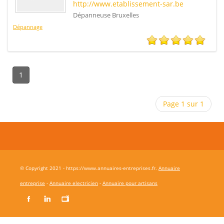
http://www.etablissement-sar.be
Dépanneuse Bruxelles
Dépannage
1
Page 1 sur 1
© Copyright 2021 - https://www.annuaires-entreprises.fr.
Annuaire
entreprise
-
Annuaire electricien
-
Annuaire pour artisans