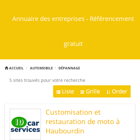
Annuaire des entreprises - Référencement
gratuit
ACCUEIL
AUTOMOBILE
DÉPANNAGE
5 sites trouvés pour votre recherche
Liste
Grille
Order
Customisation et
restauration de moto à
Haubourdin