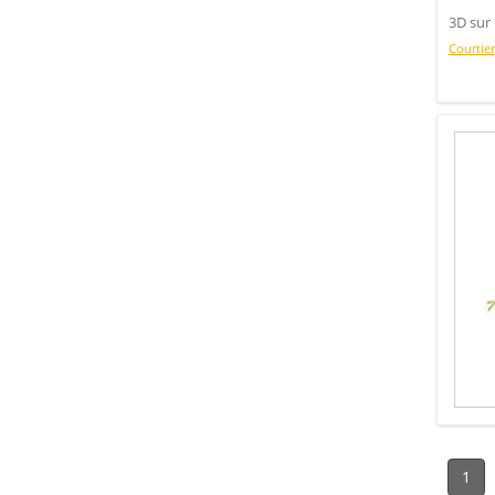
3D sur 
Courtier
1