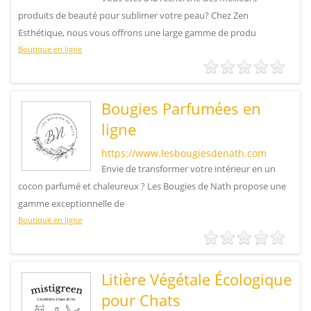
produits de beauté pour sublimer votre peau? Chez Zen
Esthétique, nous vous offrons une large gamme de produ
Boutique en ligne
Bougies Parfumées en
ligne
https://www.lesbougiesdenath.com
Envie de transformer votre intérieur en un
cocon parfumé et chaleureux ? Les Bougies de Nath propose une
gamme exceptionnelle de
Boutique en ligne
Litière Végétale Écologique
pour Chats