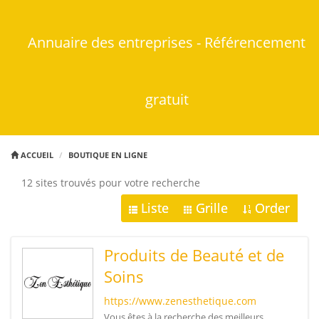
Annuaire des entreprises - Référencement
gratuit
ACCUEIL
BOUTIQUE EN LIGNE
12 sites trouvés pour votre recherche
Liste
Grille
Order
Produits de Beauté et de
Soins
https://www.zenesthetique.com
Vous êtes à la recherche des meilleurs