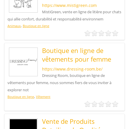
https://www.mistigreen.com
MistiGreen, vente en ligne de litière pour chats
qui allie confort, durabilité et responsabilité environnem
,
Animaux
Boutique en ligne
Boutique en ligne de
vêtements pour femme
https://www.dressing-room.be/
Dressing Room, boutique en ligne de
vêtements pour femme, nous sommes fiers de vous inviter à
explorer not
,
Boutique en ligne
Vêtement
Vente de Produits