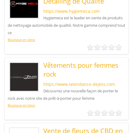
Detailing de Qualité
https://www.hygiemeca.com
Hygiemeca est le leader en vente de produits
de nettoyage automobile de qualité. Notre gamme comprend tout
ce
Boutique en ligne
Vêtements pour femmes
rock
https://www.latendance-dejess.com
Découvrez une nouvelle façon de porter le
rock avec notre site de prêt-à-porter pour femme
Boutique en ligne
Vente de fleurs de CBD en