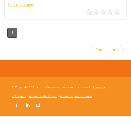
Bar à champagne
1
Page 1 sur 1
© Copyright 2021 - https://www.annuaires-entreprises.fr.
Annuaire
entreprise
-
Annuaire electricien
-
Annuaire pour artisans