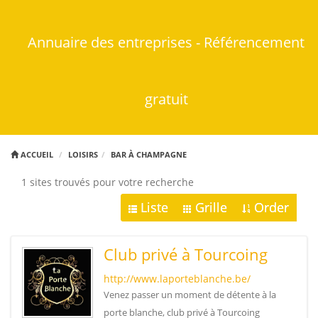
Annuaire des entreprises - Référencement
gratuit
ACCUEIL
LOISIRS
BAR À CHAMPAGNE
1 sites trouvés pour votre recherche
Liste
Grille
Order
Club privé à Tourcoing
http://www.laporteblanche.be/
Venez passer un moment de détente à la
porte blanche, club privé à Tourcoing