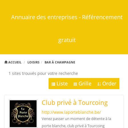
Annuaire des entreprises - Référencement
gratuit
ACCUEIL
LOISIRS
BAR À CHAMPAGNE
1 sites trouvés pour votre recherche
Liste
Grille
Order
Club privé à Tourcoing
http://www.laporteblanche.be/
Venez passer un moment de détente à la
porte blanche, club privé à Tourcoing