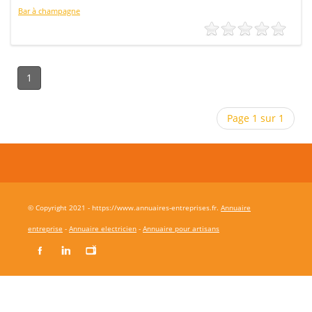
Bar à champagne
1
Page 1 sur 1
© Copyright 2021 - https://www.annuaires-entreprises.fr.
Annuaire
entreprise
-
Annuaire electricien
-
Annuaire pour artisans