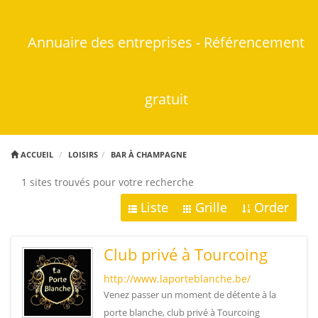
Annuaire des entreprises - Référencement
gratuit
ACCUEIL
LOISIRS
BAR À CHAMPAGNE
1 sites trouvés pour votre recherche
Liste
Grille
Order
Club privé à Tourcoing
http://www.laporteblanche.be/
Venez passer un moment de détente à la
porte blanche, club privé à Tourcoing