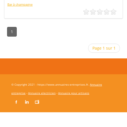
Bar à champagne
1
Page 1 sur 1
© Copyright 2021 - https://www.annuaires-entreprises.fr.
Annuaire
entreprise
-
Annuaire electricien
-
Annuaire pour artisans