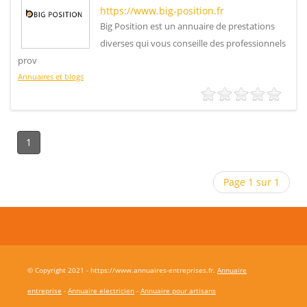
https://www.big-position.fr
Big Position est un annuaire de prestations
diverses qui vous conseille des professionnels
prov
Annuaires et blogs
1
Page 1 sur 1
© Copyright 2021 - https://www.annuaires-entreprises.fr.
Annuaire
entreprise
-
Annuaire electricien
-
Annuaire pour artisans